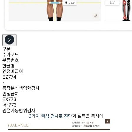
구분
수가코드
분류번호
한글명
인정비급여
EZ774
-
동작분석생역학검사
인정급여
EX773
너-773
관절가동범위검사
3가지 핵심 검사로 진단
과 설득을 동시에