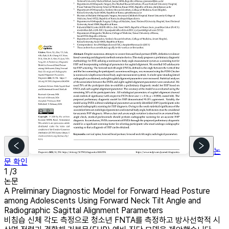
논
문 확인
1
/3
논문
A Preliminary Diagnostic Model for Forward Head Posture
among Adolescents Using Forward Neck Tilt Angle and
Radiographic Sagittal Alignment Parameters
비침습 신체 각도 측정으로 청소년 FNTA를 측정하고 방사선학적 시